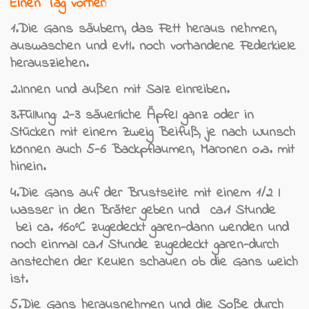
Einen Tag vorher:
1.Die Gans säubern, das Fett heraus nehmen,
auswaschen und evtl. noch vorhandene Federkiele
herausziehen.
2.Innen und außen mit Salz einreiben.
3.Füllung: 2-3 säuerliche Äpfel ganz oder in
Stücken mit einem Zweig Beifuß, je nach Wunsch
können auch 5-6 Backpflaumen, Maronen o.a. mit
hinein.
4.Die Gans auf der Brustseite mit einem 1/2 l
Wasser in den Bräter geben und ca.1 Stunde
bei ca. 160°C zugedeckt garen-dann wenden und
noch einmal ca.1 Stunde zugedeckt garen-durch
anstechen der Keulen schauen ob die Gans weich
ist.
5.Die Gans herausnehmen und die Soße durch