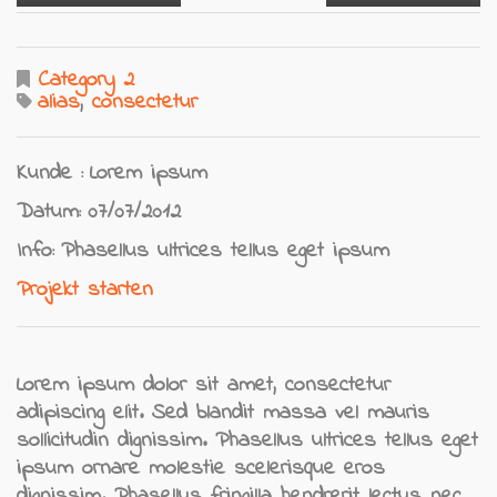
Category 2
alias
,
consectetur
Kunde :
Lorem ipsum
Datum:
07/07/2012
Info:
Phasellus ultrices tellus eget ipsum
Projekt starten
Lorem ipsum dolor sit amet, consectetur
adipiscing elit. Sed blandit massa vel mauris
sollicitudin dignissim. Phasellus ultrices tellus eget
ipsum ornare molestie scelerisque eros
dignissim. Phasellus fringilla hendrerit lectus nec