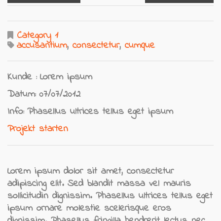
Category 1
accusantium
,
consectetur
,
cumque
Kunde :
Lorem ipsum
Datum:
07/07/2012
Info:
Phasellus ultrices tellus eget ipsum
Projekt starten
Lorem ipsum dolor sit amet, consectetur
adipiscing elit. Sed blandit massa vel mauris
sollicitudin dignissim. Phasellus ultrices tellus eget
ipsum ornare molestie scelerisque eros
dignissim. Phasellus fringilla hendrerit lectus nec